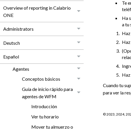
Te e
Overview of reporting in Calabrio
telé
ONE
Ha s
a tu
Administrators
Haz 
Haz 
Deutsch
(Opc
Español
rela
Ingr
Agentes
Haz 
Conceptos básicos
Cuando tu sup
Guía de inicio rápido para
para ver la re
agentes de WFM
Introducción
©
2023, 2024, 20
Ver tu horario
Mover tu almuerzo o