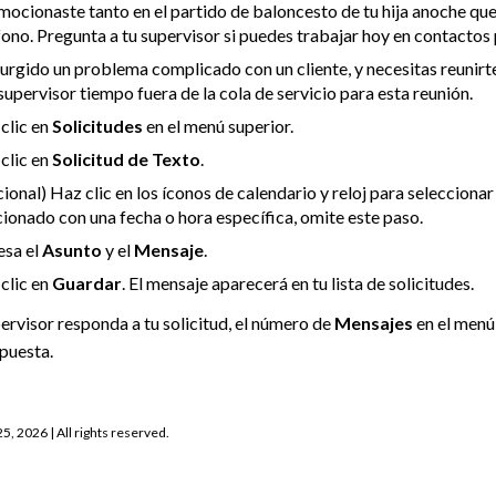
mocionaste tanto en el partido de baloncesto de tu hija anoche que
fono. Pregunta a tu supervisor si puedes trabajar hoy en contactos 
urgido un problema complicado con un cliente, y necesitas reunirte
 supervisor tiempo fuera de la cola de servicio para esta reunión.
clic en
Solicitudes
en el menú superior.
clic en
Solicitud de Texto
.
ional) Haz clic en los íconos de calendario y reloj para seleccionar 
cionado con una fecha o hora específica, omite este paso.
esa el
Asunto
y el
Mensaje
.
clic en
Guardar
. El mensaje aparecerá en tu lista de solicitudes.
ervisor responda a tu solicitud, el número de
Mensajes
en el menú
spuesta.
25, 2026
| All rights reserved.