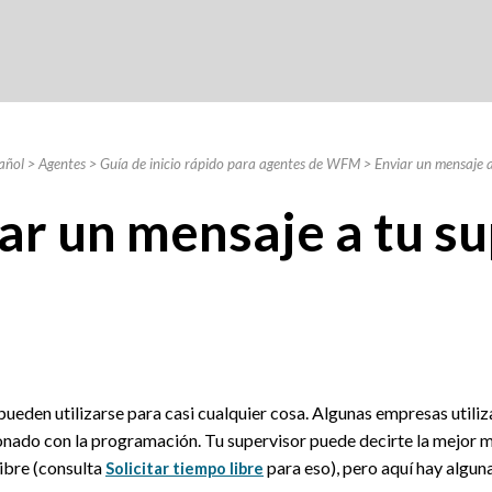
Skip To Main Content
añol
>
Agentes
>
Guía de inicio rápido para agentes de WFM
>
Enviar un mensaje a
ar un mensaje a tu s
pueden utilizarse para casi cualquier cosa. Algunas empresas util
ionado con la programación. Tu supervisor puede decirte la mejor 
ibre (consulta
para eso), pero aquí hay algun
Solicitar tiempo libre