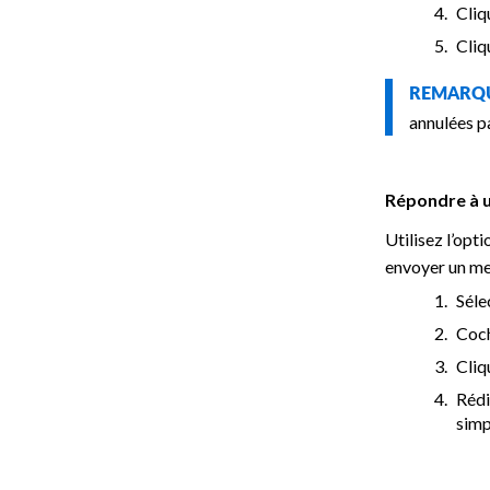
Cliq
Cliq
REMAR
annulées pa
Répondre à 
Utilisez l’opt
envoyer un me
Séle
Coch
Cliq
Rédi
sim