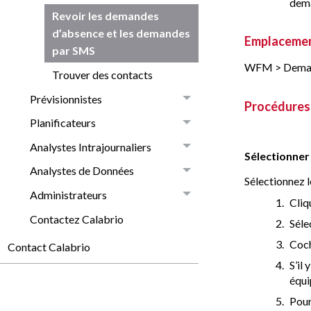
dem
Revoir les demandes
d’absence et les demandes
Emplacemen
par SMS
WFM > Demand
Trouver des contacts
Prévisionnistes
Procédures
Planificateurs
Analystes Intrajournaliers
Sélectionner
Analystes de Données
Sélectionnez l
Administrateurs
Cliq
Contactez Calabrio
Séle
Coch
Contact Calabrio
S’il
équi
Pour