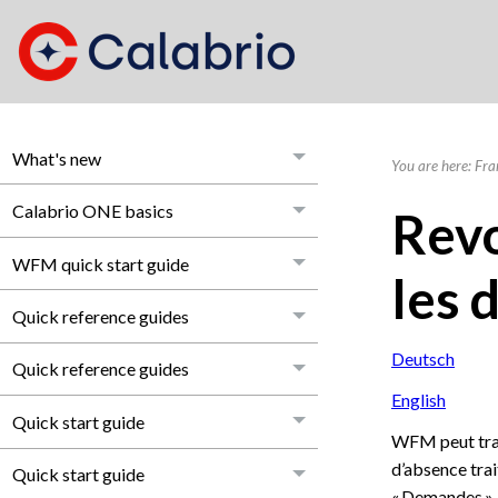
What's new
You are here:
Fra
Calabrio ONE basics
Revo
WFM quick start guide
les 
Quick reference guides
Deutsch
Quick reference guides
English
Quick start guide
WFM peut trai
d’absence tra
Quick start guide
« Demandes ».