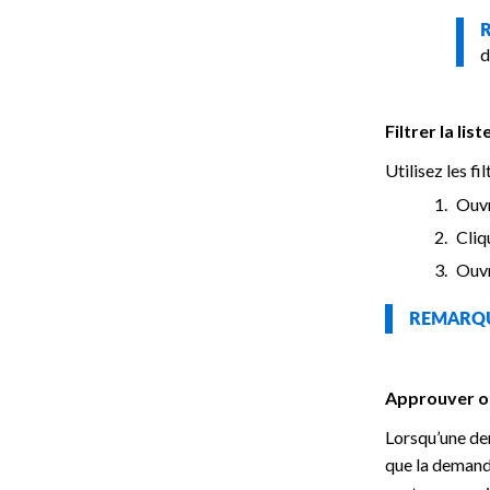
d
Filtrer la li
Utilisez les fi
Ouvr
Cliq
Ouvr
REMAR
Approuver o
Lorsqu’une de
que la demande