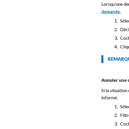
Lorsqu’une de
.
demande
Séle
Déci
Coch
Cliq
REMAR
Annuler une
Si la situatio
informé.
Séle
Filt
Coch