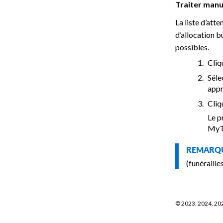
Traiter manue
La liste d’at
d’allocation 
possibles.
Cliq
Séle
appr
Cliq
Le p
MyTi
REMAR
(funéraille
©
2023, 2024, 20