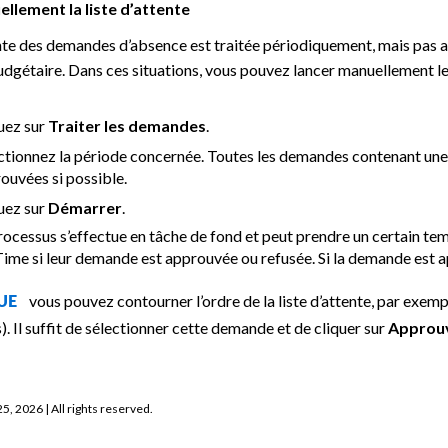
llement la liste d’attente
tente des demandes d’absence est traitée périodiquement, mais pa
budgétaire. Dans ces situations, vous pouvez lancer manuellement
uez sur
Traiter les demandes
.
ctionnez la période concernée. Toutes les demandes contenant une 
ouvées si possible.
uez sur
Démarrer
.
rocessus s’effectue en tâche de fond et peut prendre un certain temp
me si leur demande est approuvée ou refusée. Si la demande est ap
vous pouvez contourner l’ordre de la liste d’attente, par exe
QUE
s). Il suffit de sélectionner cette demande et de cliquer sur
Approu
25, 2026
| All rights reserved.