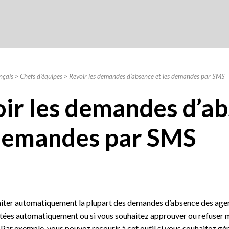
Skip To Main Content
nçais
>
Chefs d'équipes
>
Revoir les demandes d’absence et les demandes par SMS
ir les demandes d’ab
demandes par SMS
ter automatiquement la plupart des demandes d’absence des agen
itées automatiquement ou si vous souhaitez approuver ou refuser m
 Par exemple, vous pouvez recourir à cet outil si vous souhaitez g