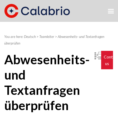
Skip To Main Content
You are here:
Deutsch
>
Teamleiter
>
Abwesenheits- und Textanfragen
überprüfen
Abwesenheits-
Contac
us
und
Textanfragen
überprüfen